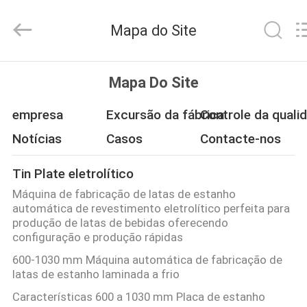
QUANYE
METAL
PACKAGING
Mapa do Site
MATERIALS
CO.,LTD.
All
Rights
CASA
Reserved.
Mapa Do Site
PRODUTOS
empresa
Excursão da fábrica
Controle da quali
Notícias
Casos
Contacte-nos
VÍDEOS
Tin Plate eletrolítico
Máquina de fabricação de latas de estanho
SOBRE
automática de revestimento eletrolítico perfeita para
NÓS
produção de latas de bebidas oferecendo
configuração e produção rápidas
600-1030 mm Máquina automática de fabricação de
EXCURSÃO
latas de estanho laminada a frio
DA
Características 600 a 1030 mm Placa de estanho