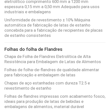
eletrolítico comprimento 600 mm a 1200 mm
FÁBRICA
espessura 0,15 mm a 0,50 mm Adequado para usos
industriais e embalagens
CONTROLE
Uniformidade de revestimento ± 10% Máquina
automática de fabricação de latas de estanho
DA
concebida para a fabricação de recipientes de placas
QUALIDADE
de estanho consistentes
Folhas do folha de Flandres
CONTACTE-
Chapa de Folha de Flandres Eletrolítica de Alta
NOS
Resistência para Embalagem de Latas de Alimentos
Folhas de folha-de-flandres de qualidade alimentar
NOTÍCIAS
para fabricação e embalagem de latas
Chapas de aço estanhadas com dureza T2.5 e
revestimento de estanho
CASOS
Folhas de flandres impressas com acabamento fosco,
ideais para produção de latas de bebidas e
PEÇA
embalagens de alimentos, material durável